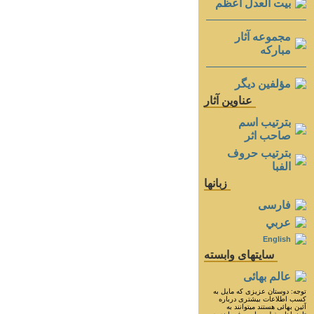
بيت العدل اعظم
مجموعه آثار
مباركه
مؤلفين ديگر
عناوين آثار
بترتيب اسم
صاحب اثر
بترتيب حروف
الفبا
زبانها
فارسی
عربي
English
سايتهای وابسته
عالم بهائی
توجه: دوستان عزيزى كه مايل به
كسب اطلاعات بيشترى درباره
آئين بهائى هستند ميتوانند به