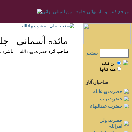
صفحه اصلی
حضرت بهاءالله
مائده آسمانى - جلد 
:صاحب اثر
حضرت بهاءالله
:ناشر
م
جستجو
اين کتاب
همه کتابها
صاحبان آثار
حضرت بهاءالله
حضرت باب
حضرت عبدالبهاء
حضرت ولی
امرالله