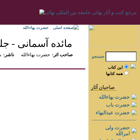
صفحه اصلی
حضرت بهاءالله
مائده آسمانى - جلد 
:صاحب اثر
حضرت بهاءالله
:ناشر
م
جستجو
اين کتاب
همه کتابها
صاحبان آثار
حضرت بهاءالله
حضرت باب
حضرت عبدالبهاء
حضرت ولی
امرالله