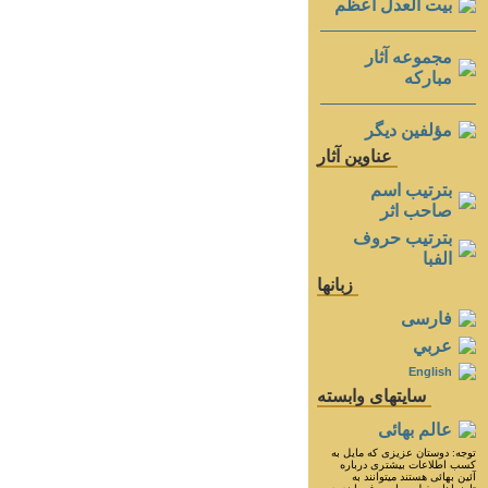
بيت العدل اعظم
مجموعه آثار
مباركه
مؤلفين ديگر
عناوين آثار
بترتيب اسم
صاحب اثر
بترتيب حروف
الفبا
زبانها
فارسی
عربي
English
سايتهای وابسته
عالم بهائی
توجه: دوستان عزيزى كه مايل به
كسب اطلاعات بيشترى درباره
آئين بهائى هستند ميتوانند به