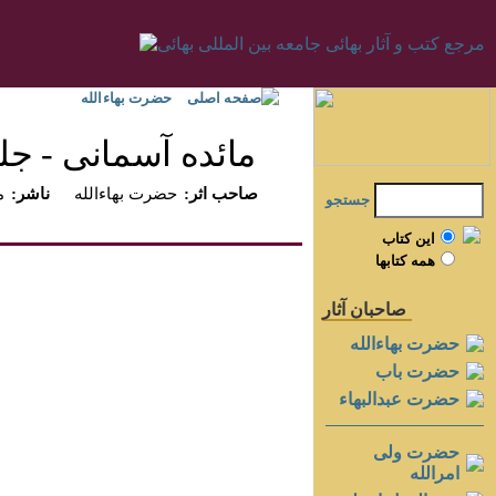
صفحه اصلی
حضرت بهاءالله
مائده آسمانى - جلد 
:صاحب اثر
حضرت بهاءالله
:ناشر
م
جستجو
اين کتاب
همه کتابها
صاحبان آثار
حضرت بهاءالله
حضرت باب
حضرت عبدالبهاء
حضرت ولی
امرالله