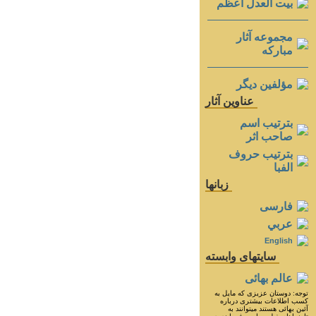
بيت العدل اعظم
مجموعه آثار
مباركه
مؤلفين ديگر
عناوين آثار
بترتيب اسم
صاحب اثر
بترتيب حروف
الفبا
زبانها
فارسی
عربي
English
سايتهای وابسته
عالم بهائی
توجه: دوستان عزيزى كه مايل به
كسب اطلاعات بيشترى درباره
آئين بهائى هستند ميتوانند به