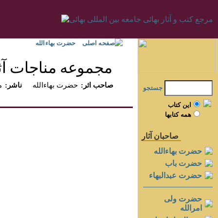
صفحه اصلی
حضرت بهاءالله
مجموعه مناجات آثار
:صاحب اثر
حضرت بهاءالله
:ناشر
م
جستجو
اين کتاب
همه کتابها
صاحبان آثار
حضرت بهاءالله
حضرت باب
حضرت عبدالبهاء
حضرت ولی
امرالله