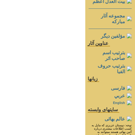
بيت العدل اعظم
مجموعه آثار
مباركه
مؤلفين ديگر
عناوين آثار
بترتيب اسم
صاحب اثر
بترتيب حروف
الفبا
زبانها
فارسی
عربي
English
سايتهای وابسته
عالم بهائی
توجه: دوستان عزيزى كه مايل به
كسب اطلاعات بيشترى درباره
آئين بهائى هستند ميتوانند به