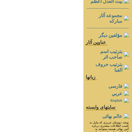
بيت العدل اعظم
مجموعه آثار
مباركه
مؤلفين ديگر
عناوين آثار
بترتيب اسم
صاحب اثر
بترتيب حروف
الفبا
زبانها
فارسی
عربي
English
سايتهای وابسته
عالم بهائی
توجه: دوستان عزيزى كه مايل به
كسب اطلاعات بيشترى درباره
آئين بهائى هستند ميتوانند به