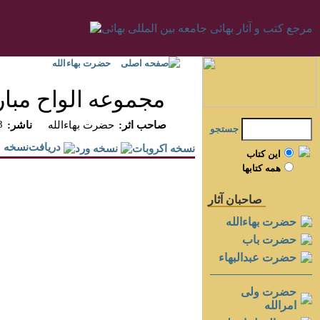
صفحه اصلی
حضرت بهاءالله
مجموعه الواح مبار
8
:صاحب اثر
حضرت بهاءالله
:ناشر
جستجو
دريافت‌نسخه
اين کتاب
همه کتابها
صاحبان آثار
حضرت بهاءالله
حضرت باب
حضرت عبدالبهاء
حضرت ولی
امرالله