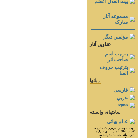
بيت العدل اعظم
مجموعه آثار
مباركه
مؤلفين ديگر
عناوين آثار
بترتيب اسم
صاحب اثر
بترتيب حروف
الفبا
زبانها
فارسی
عربي
English
سايتهای وابسته
عالم بهائی
توجه: دوستان عزيزى كه مايل به
كسب اطلاعات بيشترى درباره
آئين بهائى هستند ميتوانند به