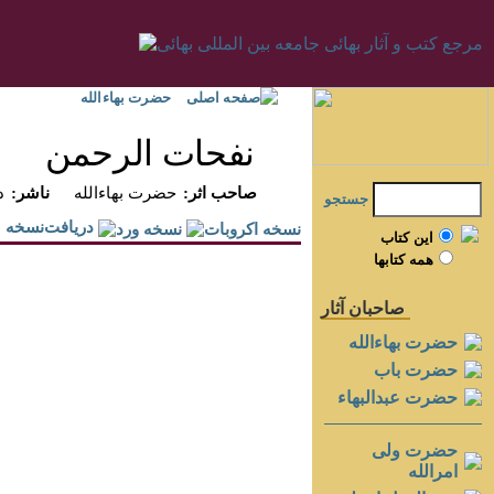
صفحه اصلی
حضرت بهاءالله
نفحات الرحمن
:صاحب اثر
حضرت بهاءالله
:ناشر
د
جستجو
دريافت‌نسخه
اين کتاب
همه کتابها
صاحبان آثار
حضرت بهاءالله
حضرت باب
حضرت عبدالبهاء
حضرت ولی
امرالله