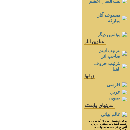
بيت العدل اعظم
مجموعه آثار
مباركه
مؤلفين ديگر
عناوين آثار
بترتيب اسم
صاحب اثر
بترتيب حروف
الفبا
زبانها
فارسی
عربي
English
سايتهای وابسته
عالم بهائی
توجه: دوستان عزيزى كه مايل به
كسب اطلاعات بيشترى درباره
آئين بهائى هستند ميتوانند به