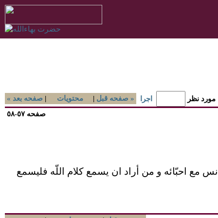
صفحه قبل »
|
محتويات
|
« صفحه بعد
 مورد نظر
اجرا
صفحه ٥٧-٥٨
س مع احبّائه و من أراد ان يسمع کلام اللّه فليسمع