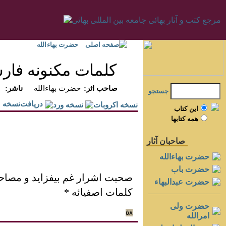
صفحه اصلی
حضرت بهاءالله
کلمات مکنونه فا
:صاحب اثر
حضرت بهاءالله
:ناشر
جستجو
دريافت‌نسخه
اين کتاب
همه کتابها
صاحبان آثار
حضرت بهاءالله
حضرت باب
صحبت اشرار غم بيفزايد و مصاحبت 
حضرت عبدالبهاء
کلمات اصفيائه *
حضرت ولی
٥٨
امرالله