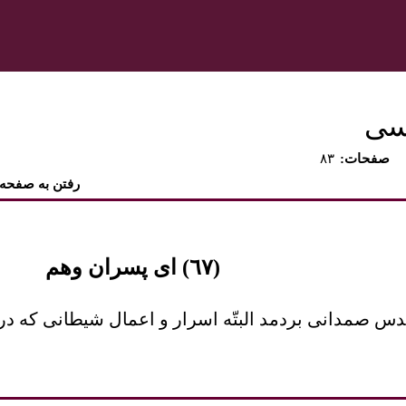
رسی
:صفحات
۸۳
رفتن به صفحه
(٦٧) ای پسران وهم
قدس صمدانی بردمد البتّه اسرار و اعمال شيطانی که د