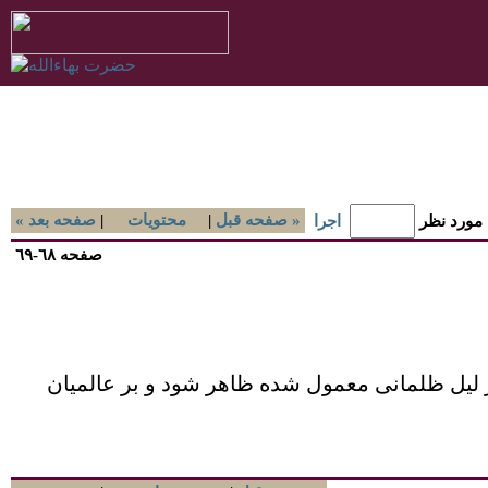
صفحه قبل »
|
محتويات
|
« صفحه بعد
 مورد نظر
اجرا
صفحه ٦٨-٦٩
ر ليل ظلمانی معمول شده ظاهر شود و بر عالميان