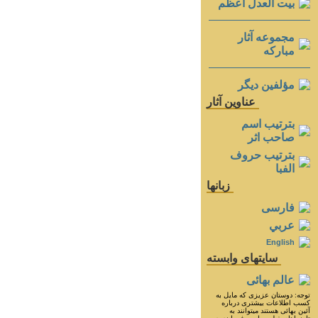
بيت العدل اعظم
مجموعه آثار
مباركه
مؤلفين ديگر
عناوين آثار
بترتيب اسم
صاحب اثر
بترتيب حروف
الفبا
زبانها
فارسی
عربي
English
سايتهای وابسته
عالم بهائی
توجه: دوستان عزيزى كه مايل به
كسب اطلاعات بيشترى درباره
آئين بهائى هستند ميتوانند به