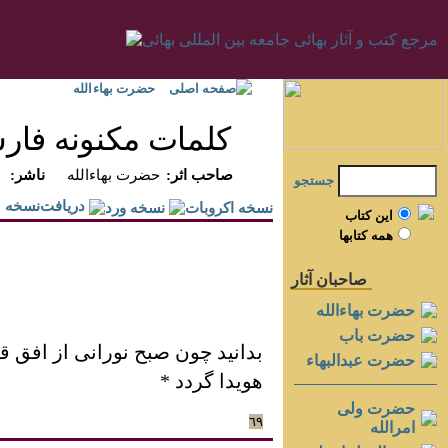
صفحه اصلی
حضرت بهاءالله
کلمات مکنونه فا
:صاحب اثر
حضرت بهاءالله
:ناشر
جستجو
دريافت‌نسخه
اين کتاب
همه کتابها
صاحبان آثار
حضرت بهاءالله
حضرت باب
بدانيد چون صبح نورانی از افق 
حضرت عبدالبهاء
هويدا گردد *
حضرت ولی
٦٩
امرالله