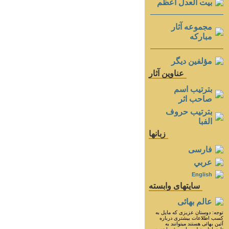
بيت العدل اعظم
مجموعه آثار
مباركه
مؤلفين ديگر
عناوين آثار
بترتيب اسم
صاحب اثر
بترتيب حروف
الفبا
زبانها
فارسی
عربي
English
سايتهای وابسته
عالم بهائی
توجه: دوستان عزيزى كه مايل به
كسب اطلاعات بيشترى درباره
آئين بهائى هستند ميتوانند به