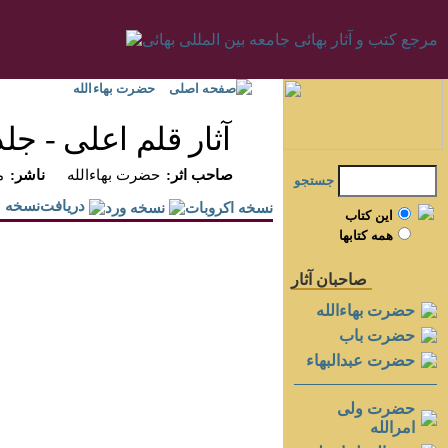
صفحه اصلی
حضرت بهاءالله
آثار قلم اعلى - جلد 
:صاحب اثر
حضرت بهاءالله
:ناشر
م
جستجو
دريافت‌نسخه
اين کتاب
همه کتابها
صاحبان آثار
حضرت بهاءالله
حضرت باب
حضرت عبدالبهاء
حضرت ولی
امرالله