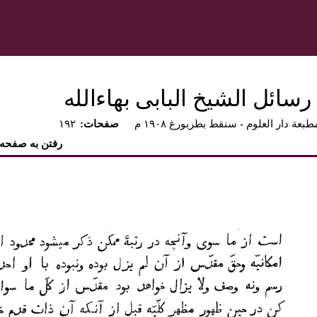
سائل الشيخ البابى بهاءالله
طبعة دار العلوم - سنقط بطربورغ ۱۹۰۸ م
:صفحات
۱۹۲
رفتن به صفحه