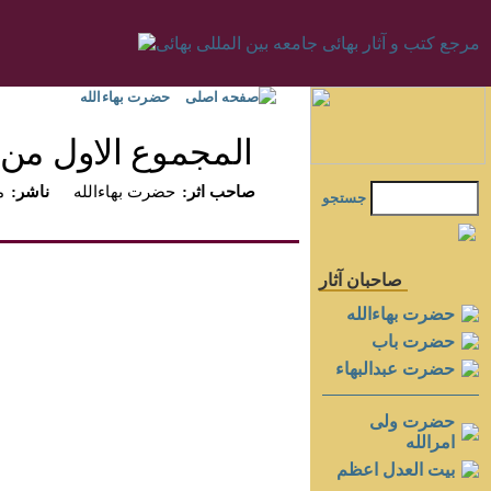
صفحه اصلی
حضرت بهاءالله
المجموع الاول من ر
:صاحب اثر
حضرت بهاءالله
:ناشر
م
جستجو
صاحبان آثار
حضرت بهاءالله
حضرت باب
حضرت عبدالبهاء
حضرت ولی
امرالله
بيت العدل اعظم