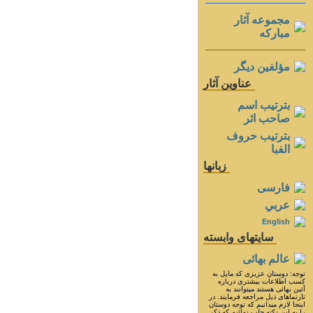
مجموعه آثار
مباركه
مؤلفين ديگر
عناوين آثار
بترتيب اسم
صاحب اثر
بترتيب حروف
الفبا
زبانها
فارسی
عربي
English
سايتهای وابسته
عالم بهائی
توجه: دوستان عزيزى كه مايل به
كسب اطلاعات بيشترى درباره
آئين بهائى هستند ميتوانند به
تارنماهاى ذيل مراجعه فرمايند. در
اينجا لازم ميدانيم كه توجه دوستان
را به اين نكته جلب نمائيم كه ذكر