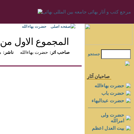
صفحه اصلی
حضرت بهاءالله
المجموع الاول من ر
:صاحب اثر
حضرت بهاءالله
:ناشر
م
جستجو
صاحبان آثار
حضرت بهاءالله
حضرت باب
حضرت عبدالبهاء
حضرت ولی
امرالله
بيت العدل اعظم