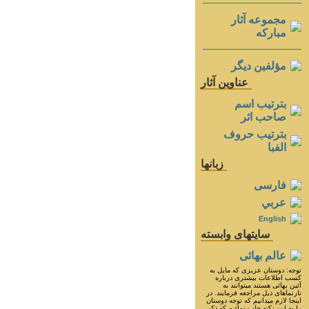
مجموعه آثار
مباركه
مؤلفين ديگر
عناوين آثار
بترتيب اسم
صاحب اثر
بترتيب حروف
الفبا
زبانها
فارسی
عربي
English
سايتهای وابسته
عالم بهائی
توجه: دوستان عزيزى كه مايل به
كسب اطلاعات بيشترى درباره
آئين بهائى هستند ميتوانند به
تارنماهاى ذيل مراجعه فرمايند. در
اينجا لازم ميدانيم كه توجه دوستان
را به اين نكته جلب نمائيم كه ذكر