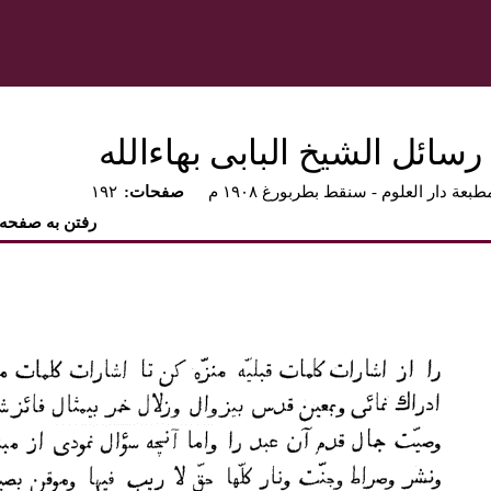
سائل الشيخ البابى بهاءالله
طبعة دار العلوم - سنقط بطربورغ ۱۹۰۸ م
:صفحات
۱۹۲
رفتن به صفحه