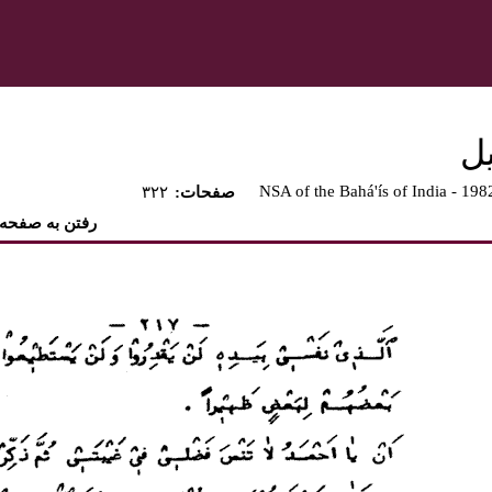
يل
NSA of the Bahá'ís of India - 198
:صفحات
۳۲۲
رفتن به صفحه