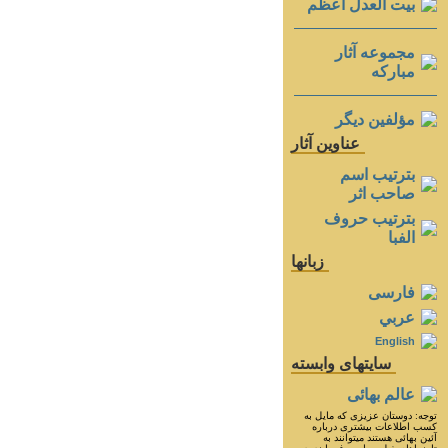
بيت العدل اعظم
مجموعه آثار
مباركه
مؤلفين ديگر
عناوين آثار
بترتيب اسم
صاحب اثر
بترتيب حروف
الفبا
زبانها
فارسی
عربي
English
سايتهای وابسته
عالم بهائی
توجه: دوستان عزيزى كه مايل به
كسب اطلاعات بيشترى درباره
آئين بهائى هستند ميتوانند به