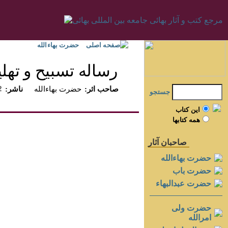
صفحه اصلی
حضرت بهاءالله
رساله تسبيح و تهل
2
:صاحب اثر
حضرت بهاءالله
:ناشر
جستجو
اين کتاب
همه کتابها
صاحبان آثار
حضرت بهاءالله
حضرت باب
حضرت عبدالبهاء
حضرت ولی
امرالله