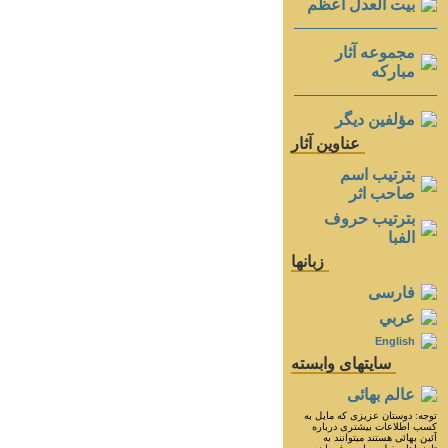
بيت العدل اعظم
مجموعه آثار
مباركه
مؤلفين ديگر
عناوين آثار
بترتيب اسم
صاحب اثر
بترتيب حروف
الفبا
زبانها
فارسی
عربي
English
سايتهای وابسته
عالم بهائی
توجه: دوستان عزيزى كه مايل به
كسب اطلاعات بيشترى درباره
آئين بهائى هستند ميتوانند به