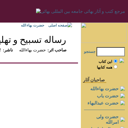
صفحه اصلی
حضرت بهاءالله
رساله تسبيح و تهل
2
:صاحب اثر
حضرت بهاءالله
:ناشر
جستجو
اين کتاب
همه کتابها
صاحبان آثار
حضرت بهاءالله
حضرت باب
حضرت عبدالبهاء
حضرت ولی
امرالله