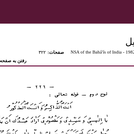
يل
NSA of the Bahá'ís of India - 198
:صفحات
۳۲۲
رفتن به صفحه