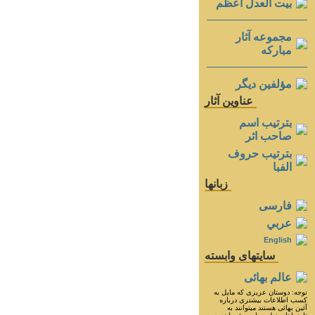
بيت العدل اعظم
مجموعه آثار
مباركه
مؤلفين ديگر
عناوين آثار
بترتيب اسم
صاحب اثر
بترتيب حروف
الفبا
زبانها
فارسی
عربي
English
سايتهای وابسته
عالم بهائی
توجه: دوستان عزيزى كه مايل به
كسب اطلاعات بيشترى درباره
آئين بهائى هستند ميتوانند به