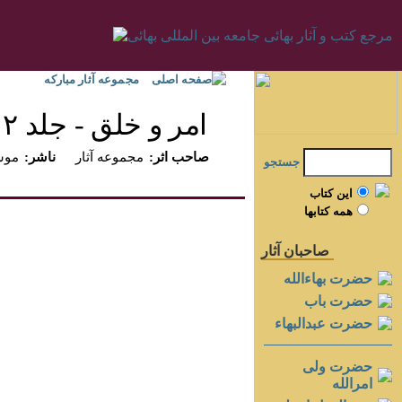
صفحه اصلی
مجموعه آثار مبارکه
امر و خلق - جلد ۲
:صاحب اثر
مجموعه آثار
:ناشر
موسس
جستجو
اين کتاب
همه کتابها
صاحبان آثار
حضرت بهاءالله
حضرت باب
حضرت عبدالبهاء
حضرت ولی
امرالله