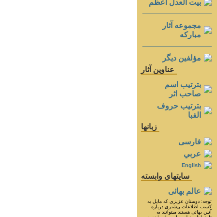
بيت العدل اعظم
مجموعه آثار
مباركه
مؤلفين ديگر
عناوين آثار
بترتيب اسم
صاحب اثر
بترتيب حروف
الفبا
زبانها
فارسی
عربي
English
سايتهای وابسته
عالم بهائی
توجه: دوستان عزيزى كه مايل به
كسب اطلاعات بيشترى درباره
آئين بهائى هستند ميتوانند به