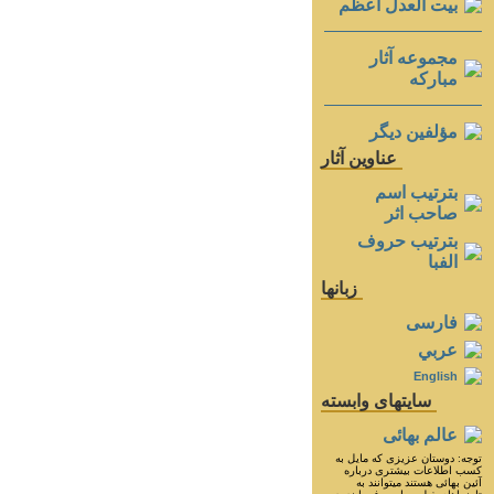
بيت العدل اعظم
مجموعه آثار
مباركه
مؤلفين ديگر
عناوين آثار
بترتيب اسم
صاحب اثر
بترتيب حروف
الفبا
زبانها
فارسی
عربي
English
سايتهای وابسته
عالم بهائی
توجه: دوستان عزيزى كه مايل به
كسب اطلاعات بيشترى درباره
آئين بهائى هستند ميتوانند به