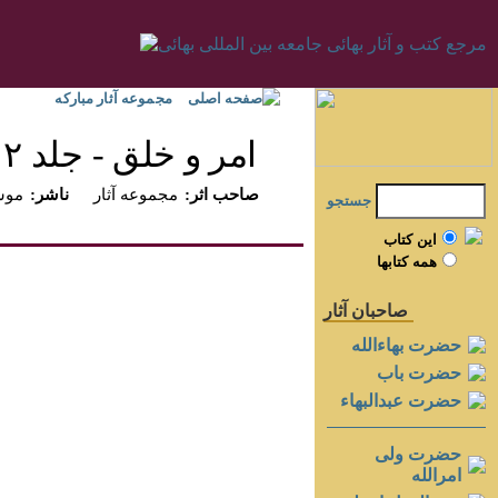
صفحه اصلی
مجموعه آثار مبارکه
امر و خلق - جلد ۲
:صاحب اثر
مجموعه آثار
:ناشر
موسس
جستجو
اين کتاب
همه کتابها
صاحبان آثار
حضرت بهاءالله
حضرت باب
حضرت عبدالبهاء
حضرت ولی
امرالله