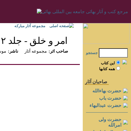
صفحه اصلی
مجموعه آثار مبارکه
امر و خلق - جلد ۲
:صاحب اثر
مجموعه آثار
:ناشر
موسس
جستجو
اين کتاب
همه کتابها
صاحبان آثار
حضرت بهاءالله
حضرت باب
حضرت عبدالبهاء
حضرت ولی
امرالله