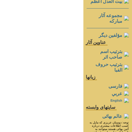
بيت العدل اعظم
مجموعه آثار
مباركه
مؤلفين ديگر
عناوين آثار
بترتيب اسم
صاحب اثر
بترتيب حروف
الفبا
زبانها
فارسی
عربي
English
سايتهای وابسته
عالم بهائی
توجه: دوستان عزيزى كه مايل به
كسب اطلاعات بيشترى درباره
آئين بهائى هستند ميتوانند به