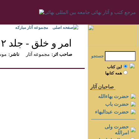
صفحه اصلی
مجموعه آثار مبارکه
امر و خلق - جلد ۲
:صاحب اثر
مجموعه آثار
:ناشر
موسس
جستجو
اين کتاب
همه کتابها
صاحبان آثار
حضرت بهاءالله
حضرت باب
حضرت عبدالبهاء
حضرت ولی
امرالله