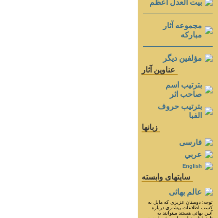
بيت العدل اعظم
مجموعه آثار
مباركه
مؤلفين ديگر
عناوين آثار
بترتيب اسم
صاحب اثر
بترتيب حروف
الفبا
زبانها
فارسی
عربي
English
سايتهای وابسته
عالم بهائی
توجه: دوستان عزيزى كه مايل به
كسب اطلاعات بيشترى درباره
آئين بهائى هستند ميتوانند به