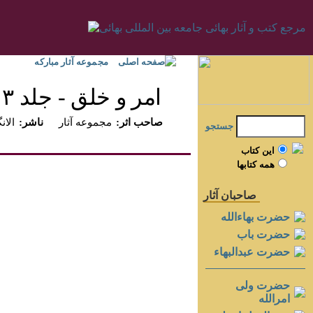
صفحه اصلی
مجموعه آثار مبارکه
امر و خلق - جلد ۳
:صاحب اثر
مجموعه آثار
:ناشر
الانگ
جستجو
اين کتاب
همه کتابها
صاحبان آثار
حضرت بهاءالله
حضرت باب
حضرت عبدالبهاء
حضرت ولی
امرالله