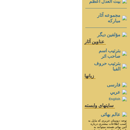
بيت العدل اعظم
مجموعه آثار
مباركه
مؤلفين ديگر
عناوين آثار
بترتيب اسم
صاحب اثر
بترتيب حروف
الفبا
زبانها
فارسی
عربي
English
سايتهای وابسته
عالم بهائی
توجه: دوستان عزيزى كه مايل به
كسب اطلاعات بيشترى درباره
آئين بهائى هستند ميتوانند به