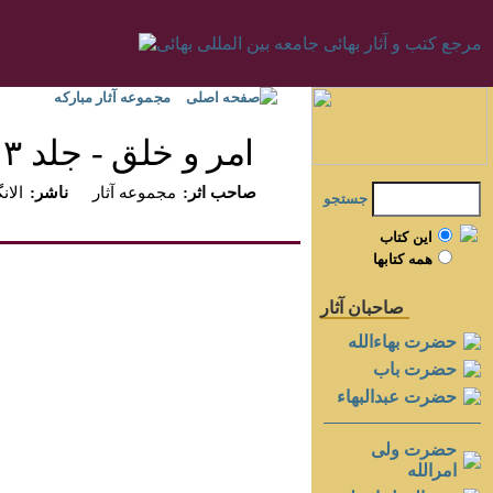
صفحه اصلی
مجموعه آثار مبارکه
امر و خلق - جلد ۳
:صاحب اثر
مجموعه آثار
:ناشر
الانگ
جستجو
اين کتاب
همه کتابها
صاحبان آثار
حضرت بهاءالله
حضرت باب
حضرت عبدالبهاء
حضرت ولی
امرالله