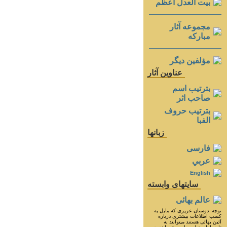
بيت العدل اعظم
مجموعه آثار
مباركه
مؤلفين ديگر
عناوين آثار
بترتيب اسم
صاحب اثر
بترتيب حروف
الفبا
زبانها
فارسی
عربي
English
سايتهای وابسته
عالم بهائی
توجه: دوستان عزيزى كه مايل به
كسب اطلاعات بيشترى درباره
آئين بهائى هستند ميتوانند به