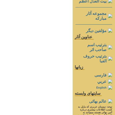
بيت العدل اعظم
مجموعه آثار
مباركه
مؤلفين ديگر
عناوين آثار
بترتيب اسم
صاحب اثر
بترتيب حروف
الفبا
زبانها
فارسی
عربي
English
سايتهای وابسته
عالم بهائی
توجه: دوستان عزيزى كه مايل به
كسب اطلاعات بيشترى درباره
آئين بهائى هستند ميتوانند به