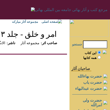
صفحه اصلی
مجموعه آثار مبارکه
امر و خلق - جلد ۳
:صاحب اثر
مجموعه آثار
:ناشر
الانگ
جستجو
اين کتاب
همه کتابها
صاحبان آثار
حضرت بهاءالله
حضرت باب
حضرت عبدالبهاء
حضرت ولی
امرالله