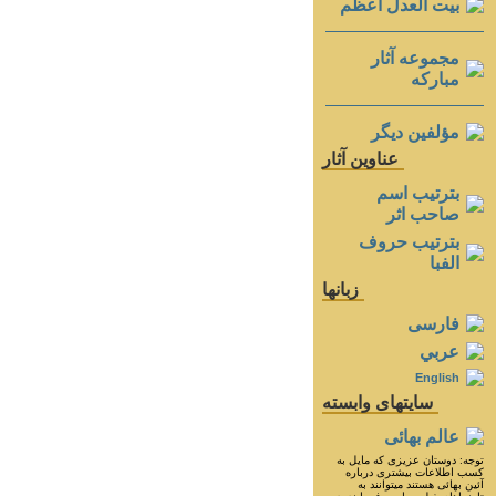
بيت العدل اعظم
مجموعه آثار
مباركه
مؤلفين ديگر
عناوين آثار
بترتيب اسم
صاحب اثر
بترتيب حروف
الفبا
زبانها
فارسی
عربي
English
سايتهای وابسته
عالم بهائی
توجه: دوستان عزيزى كه مايل به
كسب اطلاعات بيشترى درباره
آئين بهائى هستند ميتوانند به