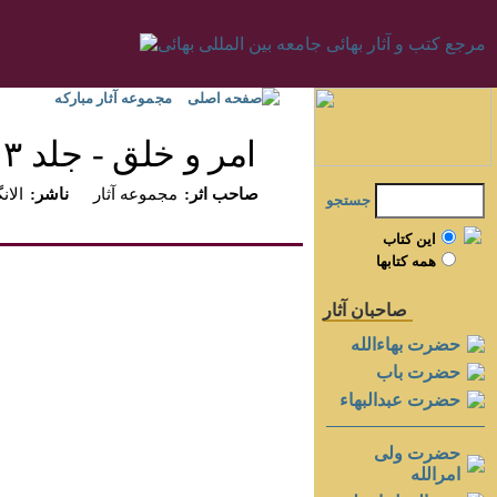
صفحه اصلی
مجموعه آثار مبارکه
امر و خلق - جلد ۳
:صاحب اثر
مجموعه آثار
:ناشر
الانگ
جستجو
اين کتاب
همه کتابها
صاحبان آثار
حضرت بهاءالله
حضرت باب
حضرت عبدالبهاء
حضرت ولی
امرالله