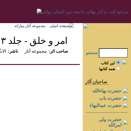
صفحه اصلی
مجموعه آثار مبارکه
امر و خلق - جلد ۳
:صاحب اثر
مجموعه آثار
:ناشر
الانگ
جستجو
اين کتاب
همه کتابها
صاحبان آثار
حضرت بهاءالله
حضرت باب
حضرت عبدالبهاء
حضرت ولی
امرالله