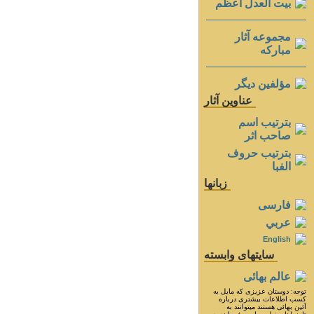
بيت العدل اعظم
مجموعه آثار
مباركه
مؤلفين ديگر
عناوين آثار
بترتيب اسم
صاحب اثر
بترتيب حروف
الفبا
زبانها
فارسی
عربي
English
سايتهای وابسته
عالم بهائی
توجه: دوستان عزيزى كه مايل به
كسب اطلاعات بيشترى درباره
آئين بهائى هستند ميتوانند به