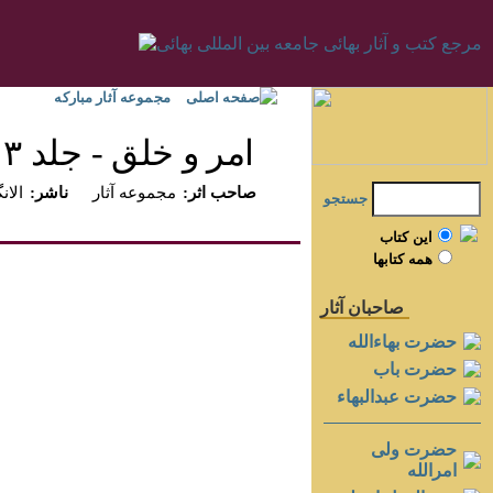
صفحه اصلی
مجموعه آثار مبارکه
امر و خلق - جلد ۳
:صاحب اثر
مجموعه آثار
:ناشر
الانگ
جستجو
اين کتاب
همه کتابها
صاحبان آثار
حضرت بهاءالله
حضرت باب
حضرت عبدالبهاء
حضرت ولی
امرالله