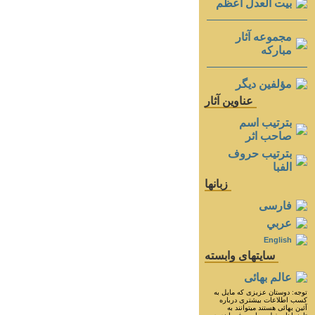
بيت العدل اعظم
مجموعه آثار
مباركه
مؤلفين ديگر
عناوين آثار
بترتيب اسم
صاحب اثر
بترتيب حروف
الفبا
زبانها
فارسی
عربي
English
سايتهای وابسته
عالم بهائی
توجه: دوستان عزيزى كه مايل به
كسب اطلاعات بيشترى درباره
آئين بهائى هستند ميتوانند به