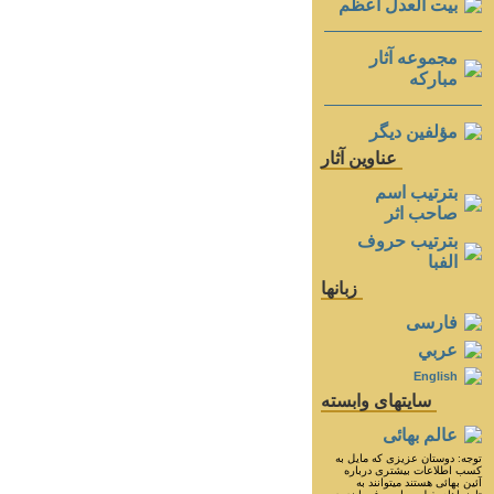
بيت العدل اعظم
مجموعه آثار
مباركه
مؤلفين ديگر
عناوين آثار
بترتيب اسم
صاحب اثر
بترتيب حروف
الفبا
زبانها
فارسی
عربي
English
سايتهای وابسته
عالم بهائی
توجه: دوستان عزيزى كه مايل به
كسب اطلاعات بيشترى درباره
آئين بهائى هستند ميتوانند به