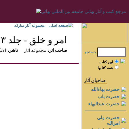
صفحه اصلی
مجموعه آثار مبارکه
امر و خلق - جلد ۳
:صاحب اثر
مجموعه آثار
:ناشر
الانگ
جستجو
اين کتاب
همه کتابها
صاحبان آثار
حضرت بهاءالله
حضرت باب
حضرت عبدالبهاء
حضرت ولی
امرالله