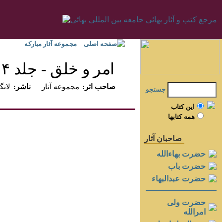
صفحه اصلی
مجموعه آثار مبارکه
امر و خلق - جلد ۴
:صاحب اثر
مجموعه آثار
:ناشر
لانگن
جستجو
اين کتاب
همه کتابها
صاحبان آثار
حضرت بهاءالله
حضرت باب
حضرت عبدالبهاء
حضرت ولی
امرالله