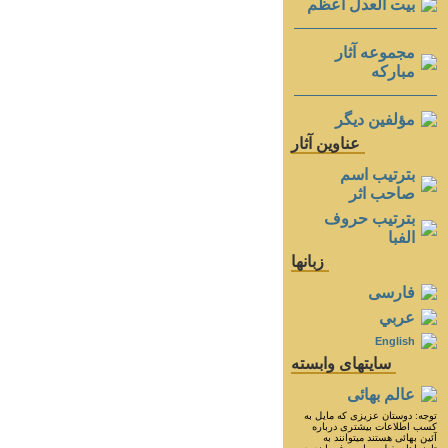
بيت العدل اعظم
مجموعه آثار
مباركه
مؤلفين ديگر
عناوين آثار
بترتيب اسم
صاحب اثر
بترتيب حروف
الفبا
زبانها
فارسی
عربي
English
سايتهای وابسته
عالم بهائی
توجه: دوستان عزيزى كه مايل به
كسب اطلاعات بيشترى درباره
آئين بهائى هستند ميتوانند به