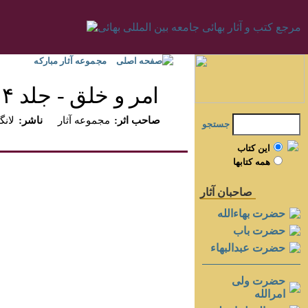
صفحه اصلی
مجموعه آثار مبارکه
امر و خلق - جلد ۴
:صاحب اثر
مجموعه آثار
:ناشر
لانگن
جستجو
اين کتاب
همه کتابها
صاحبان آثار
حضرت بهاءالله
حضرت باب
حضرت عبدالبهاء
حضرت ولی
امرالله