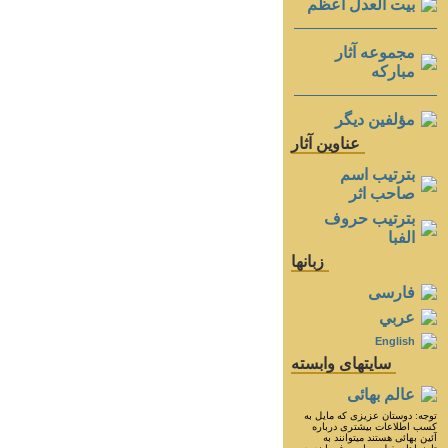
بيت العدل اعظم
مجموعه آثار
مباركه
مؤلفين ديگر
عناوين آثار
بترتيب اسم
صاحب اثر
بترتيب حروف
الفبا
زبانها
فارسی
عربي
English
سايتهای وابسته
عالم بهائی
توجه: دوستان عزيزى كه مايل به
كسب اطلاعات بيشترى درباره
آئين بهائى هستند ميتوانند به