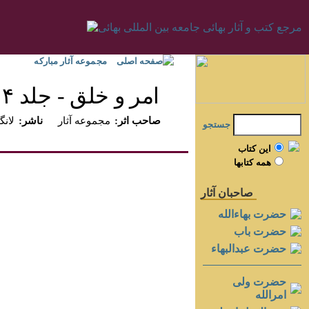
صفحه اصلی
مجموعه آثار مبارکه
امر و خلق - جلد ۴
:صاحب اثر
مجموعه آثار
:ناشر
لانگن
جستجو
اين کتاب
همه کتابها
صاحبان آثار
حضرت بهاءالله
حضرت باب
حضرت عبدالبهاء
حضرت ولی
امرالله