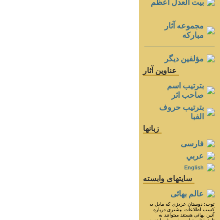
بيت العدل اعظم
مجموعه آثار
مباركه
مؤلفين ديگر
عناوين آثار
بترتيب اسم
صاحب اثر
بترتيب حروف
الفبا
زبانها
فارسی
عربي
English
سايتهای وابسته
عالم بهائی
توجه: دوستان عزيزى كه مايل به
كسب اطلاعات بيشترى درباره
آئين بهائى هستند ميتوانند به