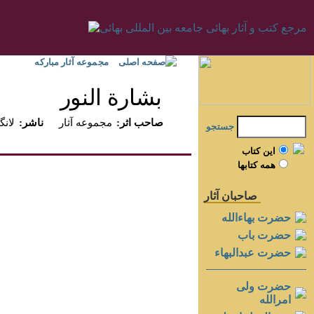
صفحه اصلی
مجموعه آثار مبارکه
بشارة النور
:صاحب اثر
مجموعه آثار
:ناشر
لانگنه
جستجو
اين کتاب
همه کتابها
صاحبان آثار
حضرت بهاءالله
حضرت باب
حضرت عبدالبهاء
حضرت ولی
امرالله