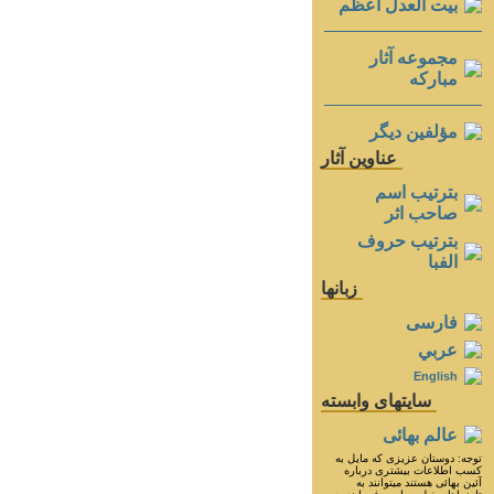
بيت العدل اعظم
مجموعه آثار
مباركه
مؤلفين ديگر
عناوين آثار
بترتيب اسم
صاحب اثر
بترتيب حروف
الفبا
زبانها
فارسی
عربي
English
سايتهای وابسته
عالم بهائی
توجه: دوستان عزيزى كه مايل به
كسب اطلاعات بيشترى درباره
آئين بهائى هستند ميتوانند به