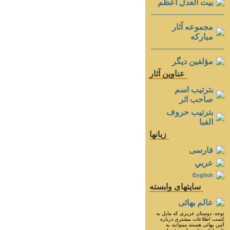
بيت العدل اعظم
مجموعه آثار
مباركه
مؤلفين ديگر
عناوين آثار
بترتيب اسم
صاحب اثر
بترتيب حروف
الفبا
زبانها
فارسی
عربي
English
سايتهای وابسته
عالم بهائی
توجه: دوستان عزيزى كه مايل به
كسب اطلاعات بيشترى درباره
آئين بهائى هستند ميتوانند به