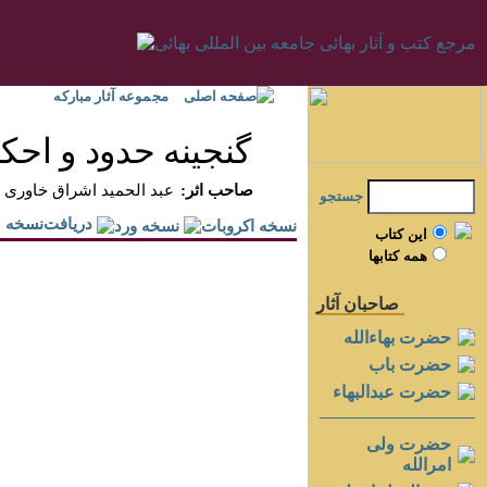
صفحه اصلی
مجموعه آثار مبارکه
گنجينه حدود و احك
:صاحب اثر
عبد الحميد اشراق خاورى
جستجو
دريافت‌نسخه
اين کتاب
همه کتابها
صاحبان آثار
حضرت بهاءالله
حضرت باب
حضرت عبدالبهاء
حضرت ولی
امرالله