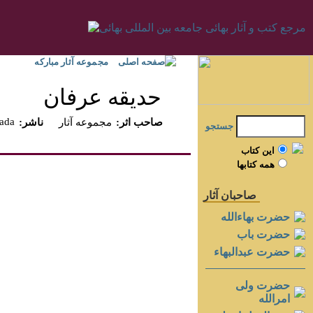
صفحه اصلی
مجموعه آثار مبارکه
حديقه عرفان
nada
:صاحب اثر
مجموعه آثار
:ناشر
جستجو
اين کتاب
همه کتابها
صاحبان آثار
حضرت بهاءالله
حضرت باب
حضرت عبدالبهاء
حضرت ولی
امرالله