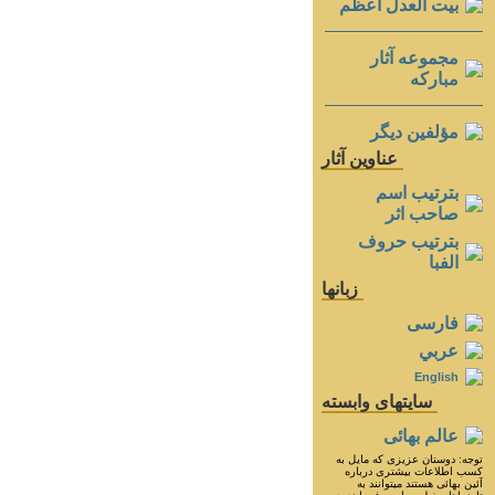
بيت العدل اعظم
مجموعه آثار
مباركه
مؤلفين ديگر
عناوين آثار
بترتيب اسم
صاحب اثر
بترتيب حروف
الفبا
زبانها
فارسی
عربي
English
سايتهای وابسته
عالم بهائی
توجه: دوستان عزيزى كه مايل به
كسب اطلاعات بيشترى درباره
آئين بهائى هستند ميتوانند به