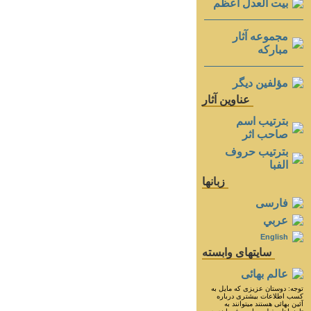
بيت العدل اعظم
مجموعه آثار
مباركه
مؤلفين ديگر
عناوين آثار
بترتيب اسم
صاحب اثر
بترتيب حروف
الفبا
زبانها
فارسی
عربي
English
سايتهای وابسته
عالم بهائی
توجه: دوستان عزيزى كه مايل به
كسب اطلاعات بيشترى درباره
آئين بهائى هستند ميتوانند به