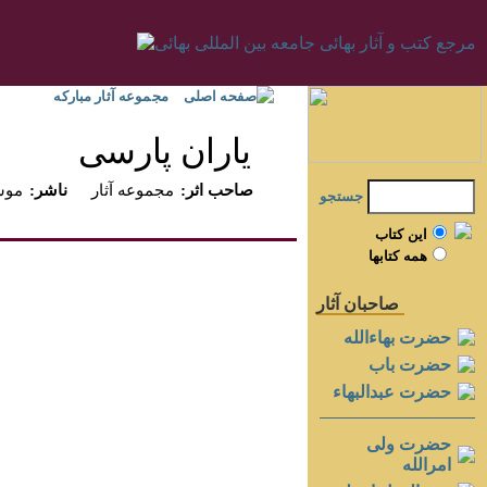
صفحه اصلی
مجموعه آثار مبارکه
ياران پارسى
:صاحب اثر
مجموعه آثار
:ناشر
موسس
جستجو
اين کتاب
همه کتابها
صاحبان آثار
حضرت بهاءالله
حضرت باب
حضرت عبدالبهاء
حضرت ولی
امرالله