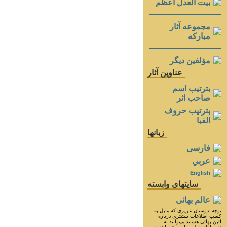
بيت العدل اعظم
مجموعه آثار
مباركه
مؤلفين ديگر
عناوين آثار
بترتيب اسم
صاحب اثر
بترتيب حروف
الفبا
زبانها
فارسی
عربي
English
سايتهای وابسته
عالم بهائی
توجه: دوستان عزيزى كه مايل به
كسب اطلاعات بيشترى درباره
آئين بهائى هستند ميتوانند به