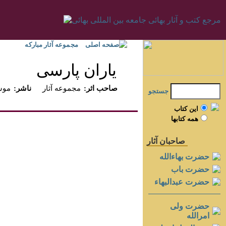
صفحه اصلی
مجموعه آثار مبارکه
ياران پارسى
:صاحب اثر
مجموعه آثار
:ناشر
موسس
جستجو
اين کتاب
همه کتابها
صاحبان آثار
حضرت بهاءالله
حضرت باب
حضرت عبدالبهاء
حضرت ولی
امرالله