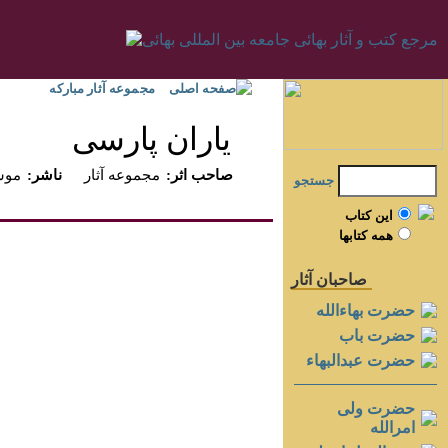
صفحه اصلی
مجموعه آثار مبارکه
ياران پارسى
:صاحب اثر
مجموعه آثار
:ناشر
موسس
جستجو
اين کتاب
همه کتابها
صاحبان آثار
حضرت بهاءالله
حضرت باب
حضرت عبدالبهاء
حضرت ولی
امرالله