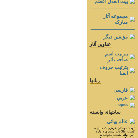
بيت العدل اعظم
مجموعه آثار
مباركه
مؤلفين ديگر
عناوين آثار
بترتيب اسم
صاحب اثر
بترتيب حروف
الفبا
زبانها
فارسی
عربي
English
سايتهای وابسته
عالم بهائی
توجه: دوستان عزيزى كه مايل به
كسب اطلاعات بيشترى درباره
آئين بهائى هستند ميتوانند به