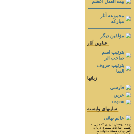
بيت العدل اعظم
مجموعه آثار
مباركه
مؤلفين ديگر
عناوين آثار
بترتيب اسم
صاحب اثر
بترتيب حروف
الفبا
زبانها
فارسی
عربي
English
سايتهای وابسته
عالم بهائی
توجه: دوستان عزيزى كه مايل به
كسب اطلاعات بيشترى درباره
آئين بهائى هستند ميتوانند به