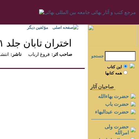
صفحه اصلی
مؤلفين ديگر
اختران تابان جلد ۱‏
:صاحب اثر
فروغ ارباب
:ناشر
انتش
جستجو
اين کتاب
همه کتابها
صاحبان آثار
حضرت بهاءالله
حضرت باب
حضرت عبدالبهاء
حضرت ولی
امرالله