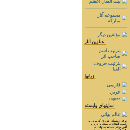
بيت العدل اعظم
مجموعه آثار
مباركه
مؤلفين ديگر
عناوين آثار
بترتيب اسم
صاحب اثر
بترتيب حروف
الفبا
زبانها
فارسی
عربي
English
سايتهای وابسته
عالم بهائی
توجه: دوستان عزيزى كه مايل به
كسب اطلاعات بيشترى درباره
آئين بهائى هستند ميتوانند به