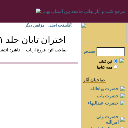
صفحه اصلی
مؤلفين ديگر
اختران تابان جلد ۱‏
:صاحب اثر
فروغ ارباب
:ناشر
انتش
جستجو
اين کتاب
همه کتابها
صاحبان آثار
حضرت بهاءالله
حضرت باب
حضرت عبدالبهاء
حضرت ولی
امرالله