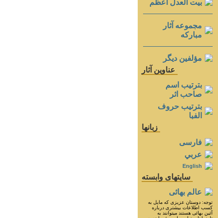
بيت العدل اعظم
مجموعه آثار
مباركه
مؤلفين ديگر
عناوين آثار
بترتيب اسم
صاحب اثر
بترتيب حروف
الفبا
زبانها
فارسی
عربي
English
سايتهای وابسته
عالم بهائی
توجه: دوستان عزيزى كه مايل به
كسب اطلاعات بيشترى درباره
آئين بهائى هستند ميتوانند به