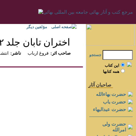
صفحه اصلی
مؤلفين ديگر
اختران تابان جلد ۲‏
:صاحب اثر
فروغ ارباب
:ناشر
انتش
جستجو
اين کتاب
همه کتابها
صاحبان آثار
حضرت بهاءالله
حضرت باب
حضرت عبدالبهاء
حضرت ولی
امرالله