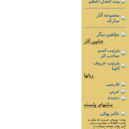
بيت العدل اعظم
مجموعه آثار
مباركه
مؤلفين ديگر
عناوين آثار
بترتيب اسم
صاحب اثر
بترتيب حروف
الفبا
زبانها
فارسی
عربي
English
سايتهای وابسته
عالم بهائی
توجه: دوستان عزيزى كه مايل به
كسب اطلاعات بيشترى درباره
آئين بهائى هستند ميتوانند به