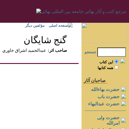
صفحه اصلی
مؤلفين ديگر
گنج شايگان‏
:صاحب اثر
عبدالحميد اشراق خاوري
جستجو
اين کتاب
همه کتابها
صاحبان آثار
حضرت بهاءالله
حضرت باب
حضرت عبدالبهاء
حضرت ولی
امرالله