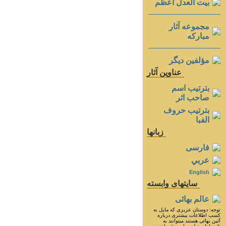
بيت العدل اعظم
مجموعه آثار
مباركه
مؤلفين ديگر
عناوين آثار
بترتيب اسم
صاحب اثر
بترتيب حروف
الفبا
زبانها
فارسی
عربي
English
سايتهای وابسته
عالم بهائی
توجه: دوستان عزيزى كه مايل به
كسب اطلاعات بيشترى درباره
آئين بهائى هستند ميتوانند به