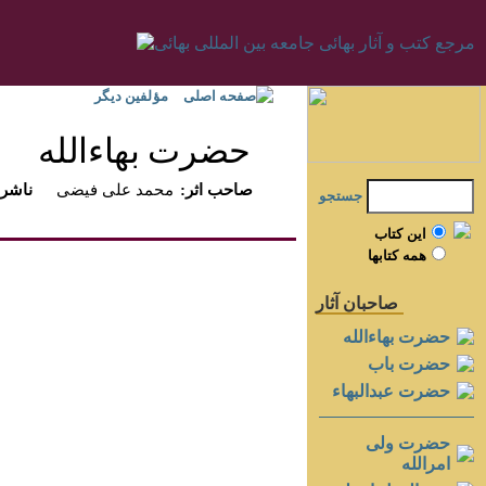
صفحه اصلی
مؤلفين ديگر
حضرت بهاءالله‏
:صاحب اثر
محمد على فيضى
:ناشر
جستجو
اين کتاب
همه کتابها
صاحبان آثار
حضرت بهاءالله
حضرت باب
حضرت عبدالبهاء
حضرت ولی
امرالله