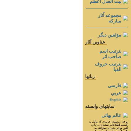
بيت العدل اعظم
مجموعه آثار
مباركه
مؤلفين ديگر
عناوين آثار
بترتيب اسم
صاحب اثر
بترتيب حروف
الفبا
زبانها
فارسی
عربي
English
سايتهای وابسته
عالم بهائی
توجه: دوستان عزيزى كه مايل به
كسب اطلاعات بيشترى درباره
آئين بهائى هستند ميتوانند به