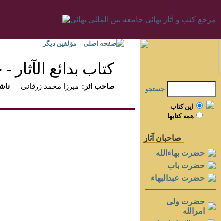
صفحه اصلی
مؤلفين ديگر
كتاب بدائع الآثار - جل
:صاحب اثر
ميرزا محمد زرقانى
:ناش
جستجو
اين کتاب
همه کتابها
صاحبان آثار
حضرت بهاءالله
حضرت باب
حضرت عبدالبهاء
حضرت ولی
امرالله