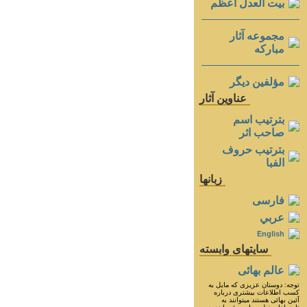
بيت العدل اعظم
مجموعه آثار
مباركه
مؤلفين ديگر
عناوين آثار
بترتيب اسم
صاحب اثر
بترتيب حروف
الفبا
زبانها
فارسی
عربي
English
سايتهای وابسته
عالم بهائی
توجه: دوستان عزيزى كه مايل به
كسب اطلاعات بيشترى درباره
آئين بهائى هستند ميتوانند به