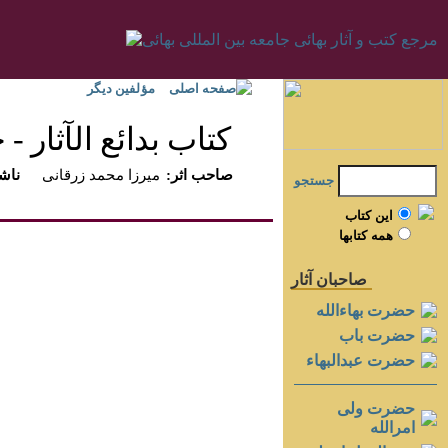
صفحه اصلی
مؤلفين ديگر
كتاب بدائع الآثار - جل
:صاحب اثر
ميرزا محمد زرقانى
:ناش
جستجو
اين کتاب
همه کتابها
صاحبان آثار
حضرت بهاءالله
حضرت باب
حضرت عبدالبهاء
حضرت ولی
امرالله