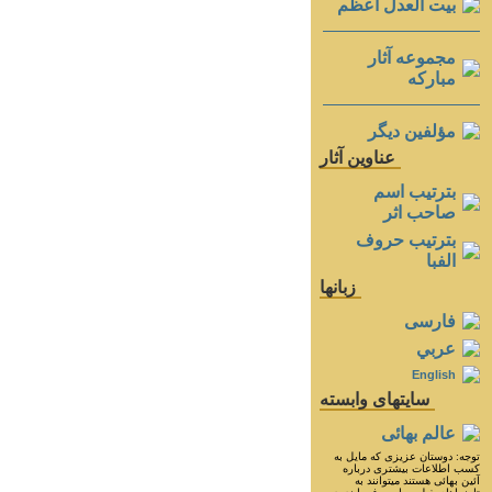
بيت العدل اعظم
مجموعه آثار
مباركه
مؤلفين ديگر
عناوين آثار
بترتيب اسم
صاحب اثر
بترتيب حروف
الفبا
زبانها
فارسی
عربي
English
سايتهای وابسته
عالم بهائی
توجه: دوستان عزيزى كه مايل به
كسب اطلاعات بيشترى درباره
آئين بهائى هستند ميتوانند به