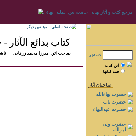
صفحه اصلی
مؤلفين ديگر
كتاب بدائع الآثار - جل
:صاحب اثر
ميرزا محمد زرقانى
:ناش
جستجو
اين کتاب
همه کتابها
صاحبان آثار
حضرت بهاءالله
حضرت باب
حضرت عبدالبهاء
حضرت ولی
امرالله