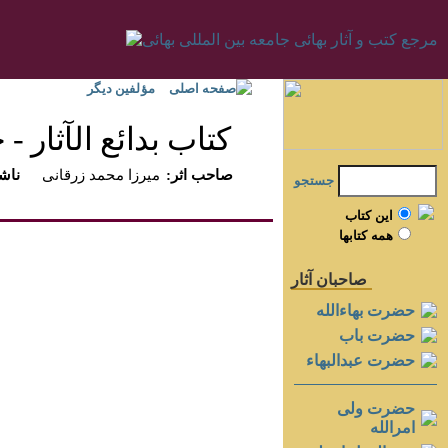
صفحه اصلی
مؤلفين ديگر
كتاب بدائع الآثار - جل
:صاحب اثر
ميرزا محمد زرقانى
:ناش
جستجو
اين کتاب
همه کتابها
صاحبان آثار
حضرت بهاءالله
حضرت باب
حضرت عبدالبهاء
حضرت ولی
امرالله