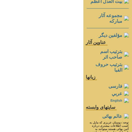
بيت العدل اعظم
مجموعه آثار
مباركه
مؤلفين ديگر
عناوين آثار
بترتيب اسم
صاحب اثر
بترتيب حروف
الفبا
زبانها
فارسی
عربي
English
سايتهای وابسته
عالم بهائی
توجه: دوستان عزيزى كه مايل به
كسب اطلاعات بيشترى درباره
آئين بهائى هستند ميتوانند به