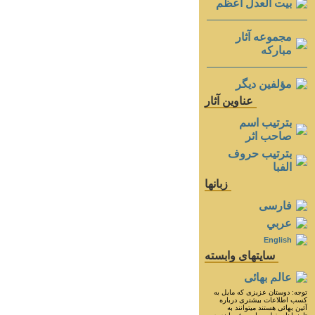
بيت العدل اعظم
مجموعه آثار
مباركه
مؤلفين ديگر
عناوين آثار
بترتيب اسم
صاحب اثر
بترتيب حروف
الفبا
زبانها
فارسی
عربي
English
سايتهای وابسته
عالم بهائی
توجه: دوستان عزيزى كه مايل به
كسب اطلاعات بيشترى درباره
آئين بهائى هستند ميتوانند به