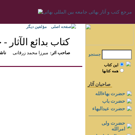
صفحه اصلی
مؤلفين ديگر
كتاب بدائع الآثار - جل
:صاحب اثر
ميرزا محمد زرقانى
:ناش
جستجو
اين کتاب
همه کتابها
صاحبان آثار
حضرت بهاءالله
حضرت باب
حضرت عبدالبهاء
حضرت ولی
امرالله