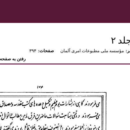
د ٢‏
ر
مؤسسه ملى مطبوعات امرى آلمان
:صفحات
۳۹۴
رفتن به صفحه