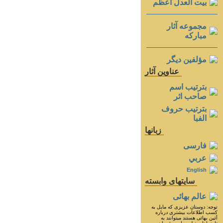
بيت العدل اعظم
مجموعه آثار
مباركه
مؤلفين ديگر
عناوين آثار
بترتيب اسم
صاحب اثر
بترتيب حروف
الفبا
زبانها
فارسی
عربي
English
سايتهای وابسته
عالم بهائی
توجه: دوستان عزيزى كه مايل به
كسب اطلاعات بيشترى درباره
آئين بهائى هستند ميتوانند به