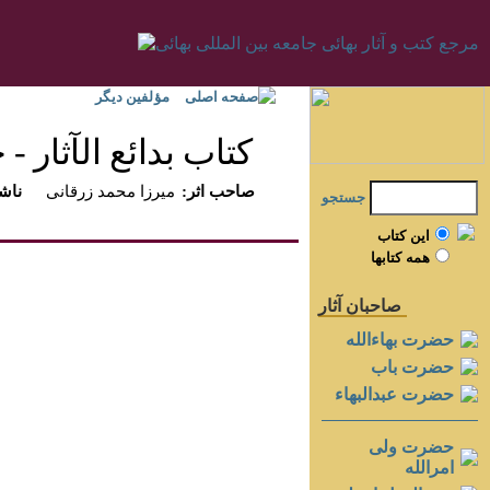
صفحه اصلی
مؤلفين ديگر
كتاب بدائع الآثار - جل
:صاحب اثر
ميرزا محمد زرقانى
:ناش
جستجو
اين کتاب
همه کتابها
صاحبان آثار
حضرت بهاءالله
حضرت باب
حضرت عبدالبهاء
حضرت ولی
امرالله