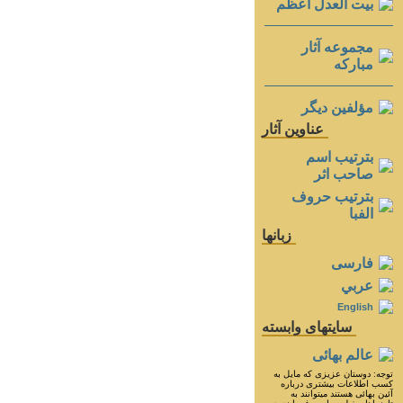
بيت العدل اعظم
مجموعه آثار
مباركه
مؤلفين ديگر
عناوين آثار
بترتيب اسم
صاحب اثر
بترتيب حروف
الفبا
زبانها
فارسی
عربي
English
سايتهای وابسته
عالم بهائی
توجه: دوستان عزيزى كه مايل به
كسب اطلاعات بيشترى درباره
آئين بهائى هستند ميتوانند به