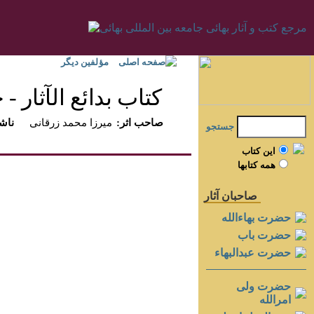
صفحه اصلی
مؤلفين ديگر
كتاب بدائع الآثار - جل
:صاحب اثر
ميرزا محمد زرقانى
:ناش
جستجو
اين کتاب
همه کتابها
صاحبان آثار
حضرت بهاءالله
حضرت باب
حضرت عبدالبهاء
حضرت ولی
امرالله