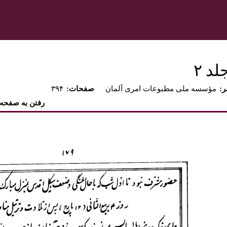
د ٢‏
ر
مؤسسه ملى مطبوعات امرى آلمان
:صفحات
۳۹۴
رفتن به صفحه