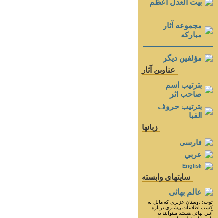
بيت العدل اعظم
مجموعه آثار
مباركه
مؤلفين ديگر
عناوين آثار
بترتيب اسم
صاحب اثر
بترتيب حروف
الفبا
زبانها
فارسی
عربي
English
سايتهای وابسته
عالم بهائی
توجه: دوستان عزيزى كه مايل به
كسب اطلاعات بيشترى درباره
آئين بهائى هستند ميتوانند به