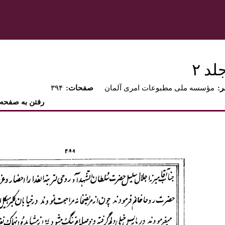
د ٢‏
ر
مؤسسه ملى مطبوعات امرى آلمان
:صفحات
۳۹۴
رفتن به صفحه