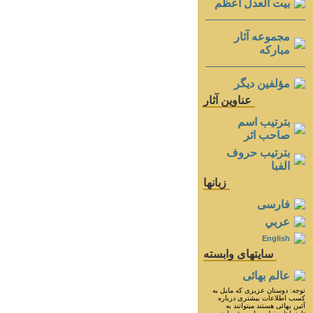
بيت العدل اعظم
مجموعه آثار
مباركه
مؤلفين ديگر
عناوين آثار
بترتيب اسم
صاحب اثر
بترتيب حروف
الفبا
زبانها
فارسی
عربي
English
سايتهای وابسته
عالم بهائی
توجه: دوستان عزيزى كه مايل به
كسب اطلاعات بيشترى درباره
آئين بهائى هستند ميتوانند به