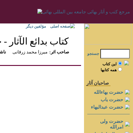
صفحه اصلی
مؤلفين ديگر
كتاب بدائع الآثار - جل
:صاحب اثر
ميرزا محمد زرقانى
:ناش
جستجو
اين کتاب
همه کتابها
صاحبان آثار
حضرت بهاءالله
حضرت باب
حضرت عبدالبهاء
حضرت ولی
امرالله