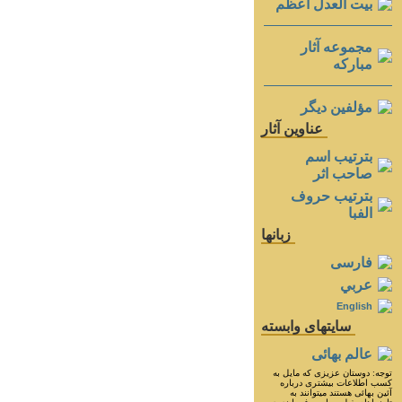
بيت العدل اعظم
مجموعه آثار
مباركه
مؤلفين ديگر
عناوين آثار
بترتيب اسم
صاحب اثر
بترتيب حروف
الفبا
زبانها
فارسی
عربي
English
سايتهای وابسته
عالم بهائی
توجه: دوستان عزيزى كه مايل به
كسب اطلاعات بيشترى درباره
آئين بهائى هستند ميتوانند به