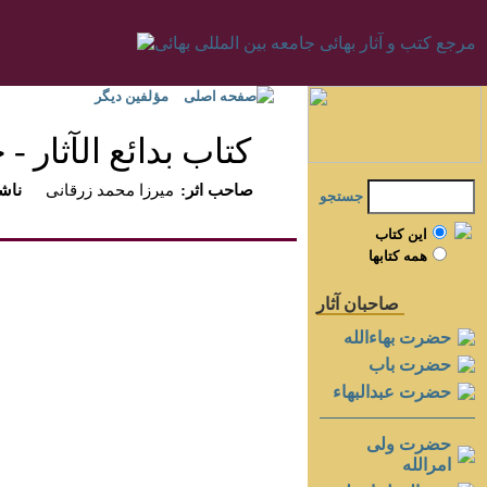
صفحه اصلی
مؤلفين ديگر
كتاب بدائع الآثار - جل
:صاحب اثر
ميرزا محمد زرقانى
:ناش
جستجو
اين کتاب
همه کتابها
صاحبان آثار
حضرت بهاءالله
حضرت باب
حضرت عبدالبهاء
حضرت ولی
امرالله