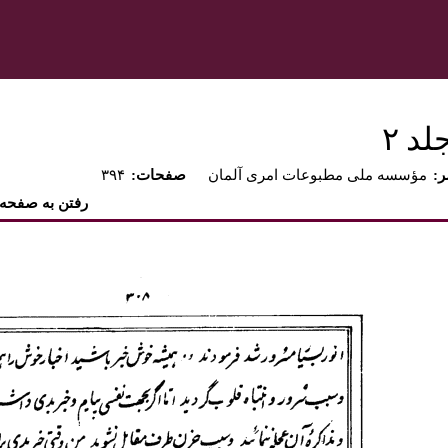
د ٢‏
ر
مؤسسه ملى مطبوعات امرى آلمان
:صفحات
۳۹۴
رفتن به صفحه