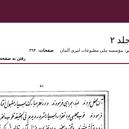
د ٢‏
ر
مؤسسه ملى مطبوعات امرى آلمان
:صفحات
۳۹۴
رفتن به صفحه