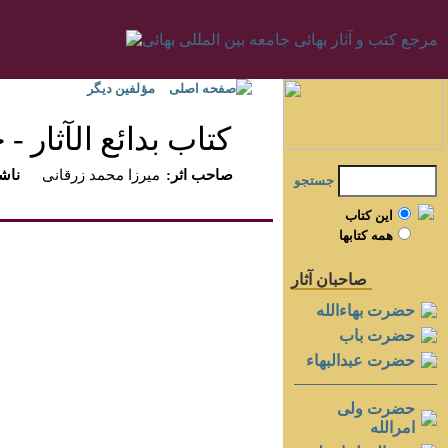
صفحه اصلی
مؤلفين ديگر
كتاب بدائع الآثار - جل
:صاحب اثر
ميرزا محمد زرقانى
:ناش
جستجو
اين کتاب
همه کتابها
صاحبان آثار
حضرت بهاءالله
حضرت باب
حضرت عبدالبهاء
حضرت ولی
امرالله