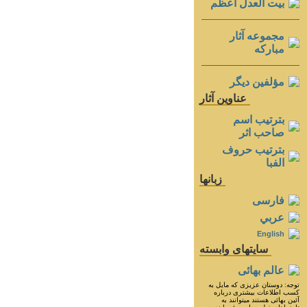
بيت العدل اعظم
مجموعه آثار
مباركه
مؤلفين ديگر
عناوين آثار
بترتيب اسم
صاحب اثر
بترتيب حروف
الفبا
زبانها
فارسی
عربي
English
سايتهای وابسته
عالم بهائی
توجه: دوستان عزيزى كه مايل به
كسب اطلاعات بيشترى درباره
آئين بهائى هستند ميتوانند به